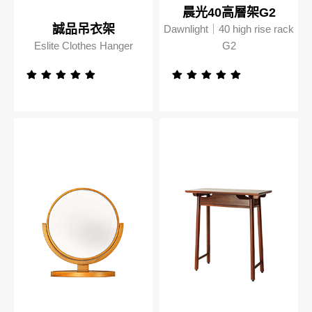
晨光40高層架G2
誠品吊衣架
Dawnlight｜40 high rise rack
Eslite Clothes Hanger
G2