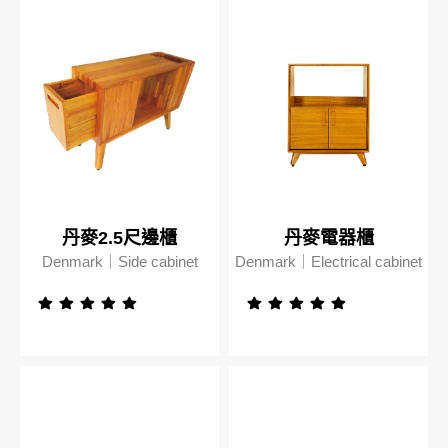
丹麥2.5尺邊櫃
丹麥電器櫃
Denmark｜Side cabinet
Denmark｜Electrical cabinet