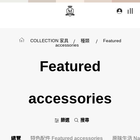
TYPE
COLLECTION 家具
種類
Featured
從種類找家具
accessories
Featured
沙發
桌子
座椅
accessories
櫃體
寢具
精選配件
篩選
搜尋
想從風格找家具嗎?
總覽
特色配件 Featured accessories
原味生活 Natur