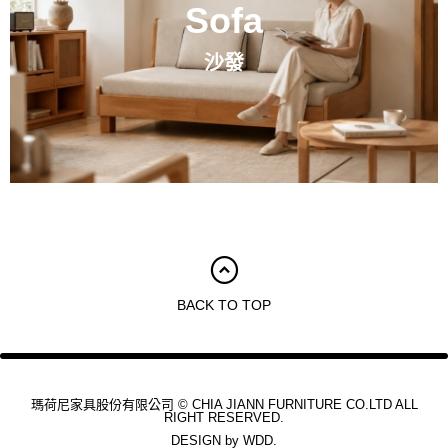
Sofa
沙發
BACK TO TOP
瑪荷尼家具股份有限公司 © CHIA JIANN FURNITURE CO.LTD ALL
RIGHT RESERVED.
DESIGN by
WDD.