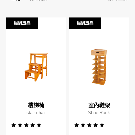
STYLE
暢銷單品
暢銷單品
暢銷單品
暢銷單品
想從空間找家具嗎?
SPACE
搜尋離你最近的據點
樓梯椅
室內鞋架
About Us
News Events
台北民生店
stair chair
Shoe Rack
Service
Contact
新北土城HOLA店
Evaluation
FAQs