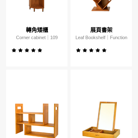
轉角矮櫃
展頁書架
Corner cabinet｜109
Leaf Bookshelf｜Function