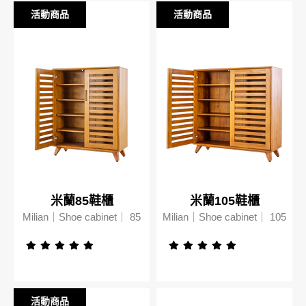
台中廣三SOGO
活動商品
活動商品
活動商品
活動商品
台中馥慶店
台南仁德店
台南頂美宜得利家居
高雄鳳仁暢貨中心(全台福利品最齊全)
高雄青年旗艦店
米蘭85鞋櫃
米蘭105鞋櫃
Milian｜Shoe cabinet｜ 85
Milian｜Shoe cabinet｜ 105
高雄民族店
高雄夢時代店
活動商品
活動商品
漢神巨蛋店