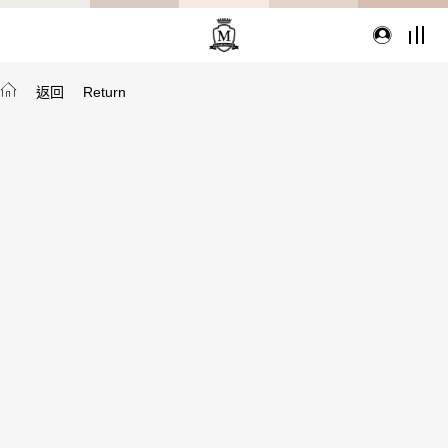
返回
Return
TYPE
從種類找家具
沙發
桌子
座椅
櫃體
寢具
精選配件