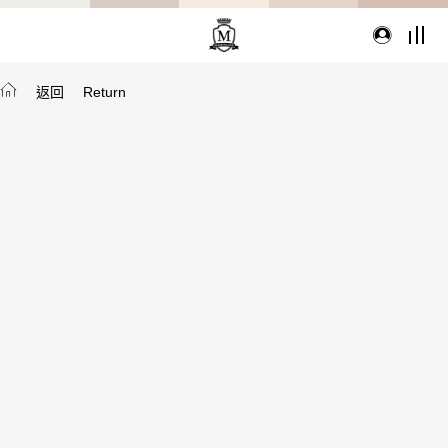
返回
Return
TYPE
從種類找家具
沙發
桌子
座椅
櫃體
寢具
精選配件