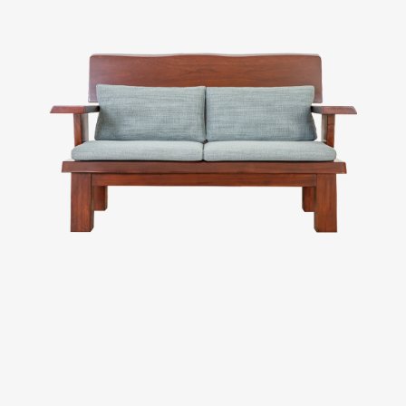
Evaluation
FAQs
板橋南雅店
三重重新店
人才招募
隱私權政策
桃園中壢宜得利店
桃園南崁特力屋店
桃園中壢SOGO元化店
新竹大雅店
苗栗尚順店
台中家樂店