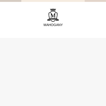
MAHOGANY
TYPE
從種類找家具
沙發
桌子
座椅
櫃體
寢具