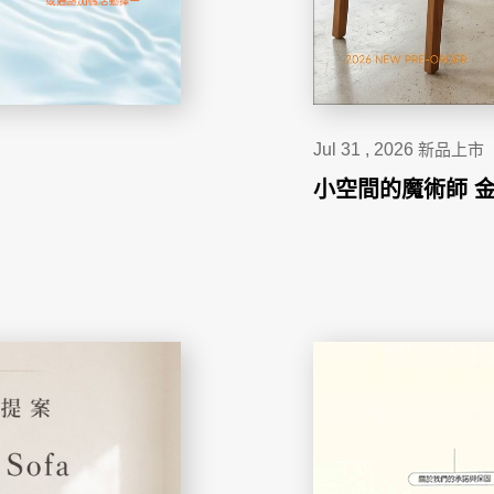
Contact
Evaluation
FAQs
新北土城HOLA店
板橋南雅店
三重重新店
Jul 31 , 2026
新品上市
人才招募
隱私權政策
小空間的魔術師 金碧
桃園中壢宜得利店
桃園南崁特力屋店
桃園中壢SOGO元化店
新竹大雅店
苗栗尚順店