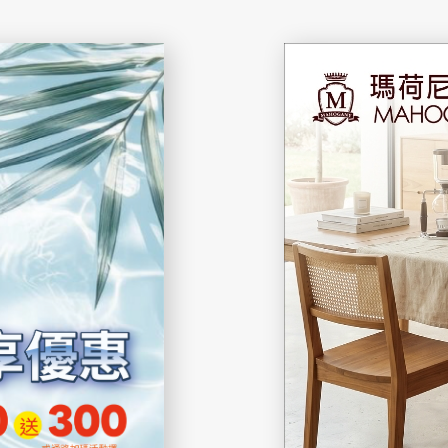
精選配件
想從風格找家具嗎?
想從空間找家具嗎?
STYLE
SPACE
搜尋離你最近的據點
台北民生店
About Us
News Events
Service