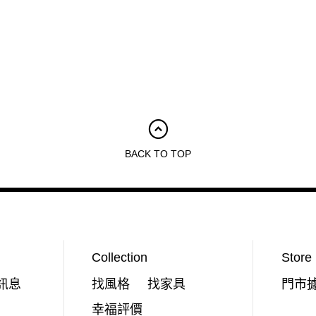
高雄夢時代店
漢神巨蛋店
屏東新屏店
MOMO
BACK TO TOP
Collection
Store
訊息
找風格
找家具
門市
幸福評價