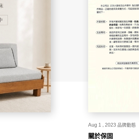
台中家樂店
台中廣三SOGO
台中馥慶店
台南仁德店
台南頂美宜得利家居
高雄鳳仁暢貨中心(全台福利品最齊全)
高雄青年旗艦店
Aug 1 , 2023
品牌動態
高雄民族店
關於保固