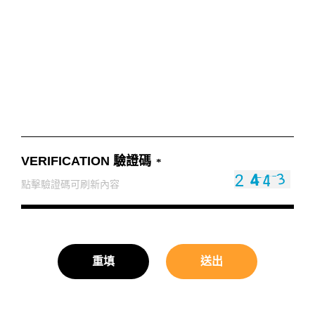
台中廣三SOGO
台中馥慶店
台南仁德店
台南頂美宜得利家居
VERIFICATION 驗證碼
高雄鳳仁暢貨中心(全台福利品最齊全)
高雄青年旗艦店
高雄民族店
重填
送出
高雄夢時代店
漢神巨蛋店