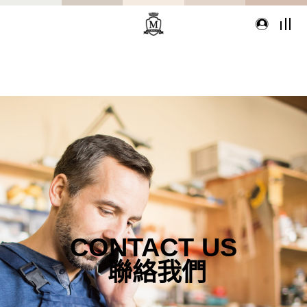
TYPE
從種類找家具
沙發
桌子
座椅
CONTACT US
櫃體
寢具
精選配件
聯絡我們
想從風格找家具嗎?