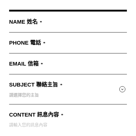
板橋南雅店
三重重新店
NAME 姓名
人才招募
隱私權政策
桃園中壢宜得利店
PHONE 電話
桃園南崁特力屋店
EMAIL 信箱
桃園中壢SOGO元化店
新竹大雅店
SUBJECT 聯絡主旨
請選擇您的主旨
苗栗尚順店
CONTENT 訊息內容
台中家樂店