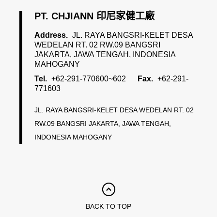
PT. CHJIANN 印尼家健工廠
Address.
JL. RAYA BANGSRI-KELET DESA
WEDELAN RT. 02 RW.09 BANGSRI
JAKARTA, JAWA TENGAH, INDONESIA
MAHOGANY
Tel.
+62-291-770600~602
Fax.
+62-291-
771603
JL. RAYA BANGSRI-KELET DESA WEDELAN RT. 02
RW.09 BANGSRI JAKARTA, JAWA TENGAH,
INDONESIA MAHOGANY
BACK TO TOP