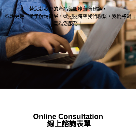
STYLE
若您對我們的產品與服務有所建議，
或想更進一步了解瑪荷尼，歡迎隨時與我們聯繫，我們將竭
盡為您服務！
想從空間找家具嗎?
SPACE
搜尋離你最近的據點
About Us
News Events
台北民生店
Online Consultation
Service
Contact
線上諮詢表單
新北土城HOLA店
Evaluation
FAQs