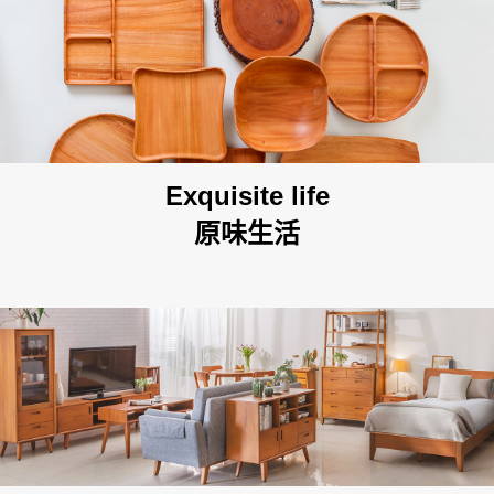
STYLE
想從空間找家具嗎?
SPACE
Exquisite life
原味生活
搜尋離你最近的據點
About Us
News Events
台北民生店
Service
Contact
新北土城HOLA店
Evaluation
FAQs