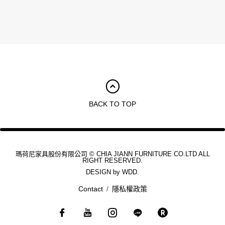
BACK TO TOP
瑪荷尼家具股份有限公司 © CHIA JIANN FURNITURE CO.LTD ALL
RIGHT RESERVED.
DESIGN by
WDD.
Contact
隱私權政策