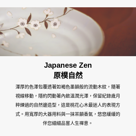
屏東新屏店
MOMO
Japanese Zen
原樸自然
渾厚的色澤包覆透著如褐色墨韻般的流動木紋，隨著
視線移動，隱約閃動著內斂溫潤光澤，保留紀錄歲月
粹練過的自然邊造型，這是桃花心木最迷人的表現方
式。用寬厚的大器用料與一抹茶韻香氣，悠悠緩緩的
伴您細細品嘗人生禪意。