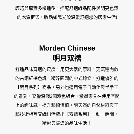
台中廣三SOGO
輕巧與厚實多樣造型，搭配舒適織品配件與明亮色澤
台中馥慶店
的木質框架，妝點如陽光般溫暖舒適您的居家生活!
台南仁德店
Morden Chinese
台南頂美宜得利家居
明月双禧
打造品味寬適的尺度，用更大器的原料，更沉穩內斂
高雄鳳仁暢貨中心(全台福利品最齊全)
的古銅紅棕色調，精淬圓潤的中式線條，打造優雅的
高雄青年旗艦店
【明月系列】商品，另外也運用電子自動化與半手工
的雕刻，交疊深淺2個漆色組合，激盪家具在使用空間
高雄民族店
上的趣味感，提升藝術價值，讓天然的自然材料與工
藝技術相互交織出活耀出【双禧系列】一動一靜間，
高雄夢時代店
精彩典藏您的品味生活！
漢神巨蛋店