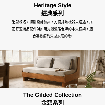
板橋南雅店
Heritage Style
經典系列
三重重新店
造型輕巧，櫃腳設計加高，方便掃地機器人通過，搭
人才招募
隱私權政策
桃園中壢宜得利店
配舒適織品配件與如陽光般溫暖色澤的木質框架，適
合喜歡簡約質感家居的您!
桃園南崁特力屋店
桃園中壢SOGO元化店
新竹大雅店
苗栗尚順店
The Gilded Collection
台中家樂店
金碧系列