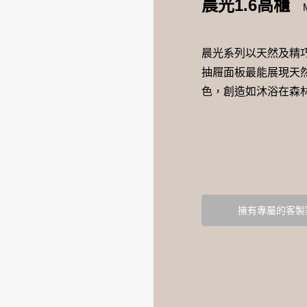
晨光1.6高櫃
晨光系列以天然及精
抽屜面板最能展現天
色，創造如沐浴在森
擁有專屬的客製