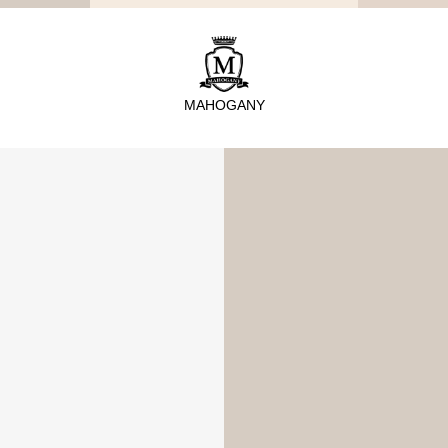
TYPE
從種類找家具
MAHOGANY
沙發
桌子
座椅
櫃體
寢具
精選配件