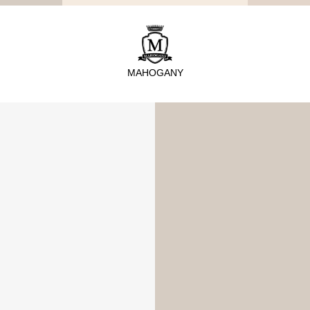
TYPE
從種類找家具
MAHOGANY
沙發
桌子
座椅
櫃體
寢具
精選配件