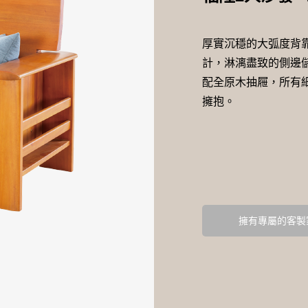
厚實沉穩的大弧度背
計，淋漓盡致的側邊
配全原木抽屜，所有
擁抱。
擁有專屬的客製