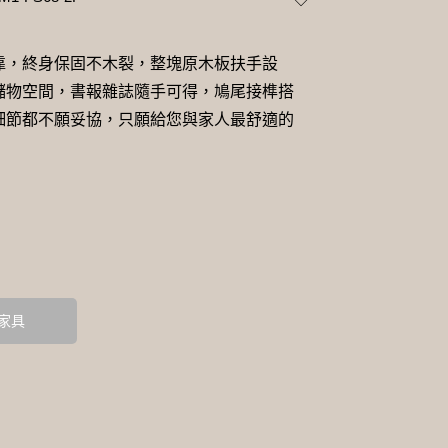
靠，終身保固不木裂，整塊原木板扶手設
儲物空間，書報雜誌隨手可得，鳩尾接榫搭
細節都不願妥協，只願給您與家人最舒適的
家具