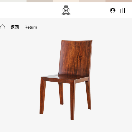
返回
Return
TYPE
從種類找家具
沙發
桌子
座椅
櫃體
寢具
精選配件