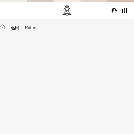
返回
Return
TYPE
從種類找家具
沙發
桌子
座椅
櫃體
寢具
精選配件