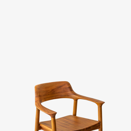
Evaluation
FAQs
板橋南雅店
三重重新店
人才招募
隱私權政策
桃園中壢宜得利店
桃園南崁特力屋店
桃園中壢SOGO元化店
新竹大雅店
苗栗尚順店
台中家樂店