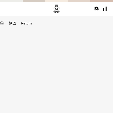
返回
Return
TYPE
從種類找家具
沙發
桌子
座椅
櫃體
寢具
精選配件