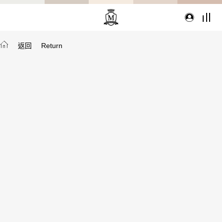
返回
Return
TYPE
從種類找家具
沙發
桌子
座椅
櫃體
寢具
精選配件