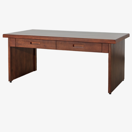
Evaluation
FAQs
板橋南雅店
三重重新店
人才招募
隱私權政策
桃園中壢宜得利店
桃園南崁特力屋店
桃園中壢SOGO元化店
新竹大雅店
苗栗尚順店
台中家樂店