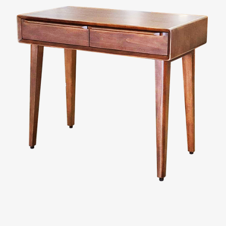
Evaluation
FAQs
板橋南雅店
三重重新店
人才招募
隱私權政策
桃園中壢宜得利店
桃園南崁特力屋店
桃園中壢SOGO元化店
新竹大雅店
苗栗尚順店
台中家樂店