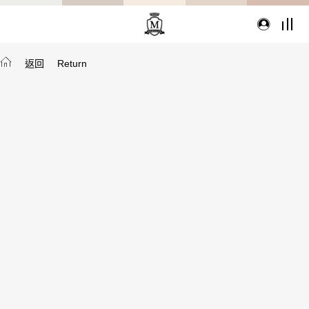
返回
Return
TYPE
從種類找家具
沙發
桌子
座椅
櫃體
寢具
精選配件