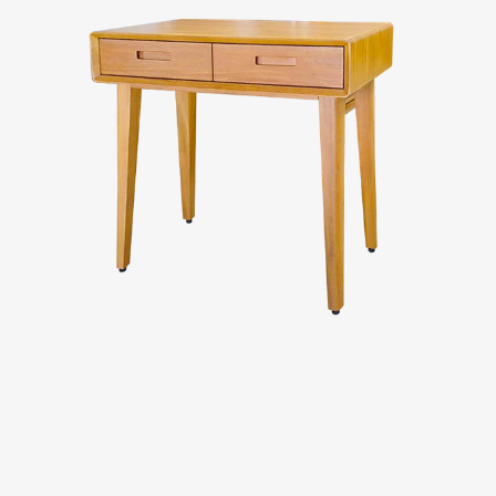
Evaluation
FAQs
板橋南雅店
三重重新店
人才招募
隱私權政策
桃園中壢宜得利店
桃園南崁特力屋店
桃園中壢SOGO元化店
新竹大雅店
苗栗尚順店
台中家樂店