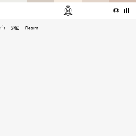
返回
Return
TYPE
從種類找家具
沙發
桌子
座椅
櫃體
寢具
精選配件