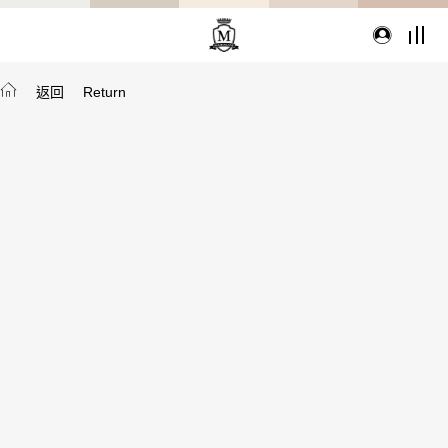
返回
Return
TYPE
從種類找家具
沙發
桌子
座椅
櫃體
寢具
精選配件