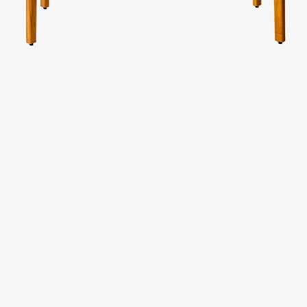
台中廣三SOGO
台中馥慶店
台南仁德店
台南頂美宜得利家居
高雄鳳仁暢貨中心(全台福利品最齊全)
高雄青年旗艦店
高雄民族店
高雄夢時代店