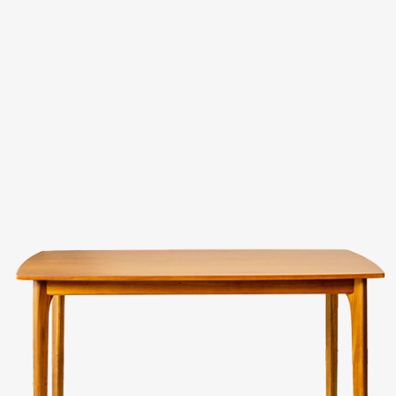
Evaluation
FAQs
板橋南雅店
三重重新店
人才招募
隱私權政策
桃園中壢宜得利店
桃園南崁特力屋店
桃園中壢SOGO元化店
新竹大雅店
苗栗尚順店
台中家樂店