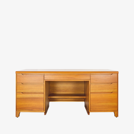
Evaluation
FAQs
板橋南雅店
三重重新店
人才招募
隱私權政策
桃園中壢宜得利店
桃園南崁特力屋店
桃園中壢SOGO元化店
新竹大雅店
苗栗尚順店
台中家樂店