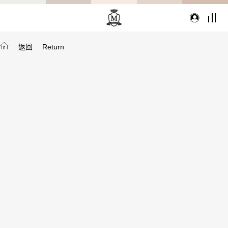
返回
Return
TYPE
從種類找家具
沙發
桌子
座椅
櫃體
寢具
精選配件