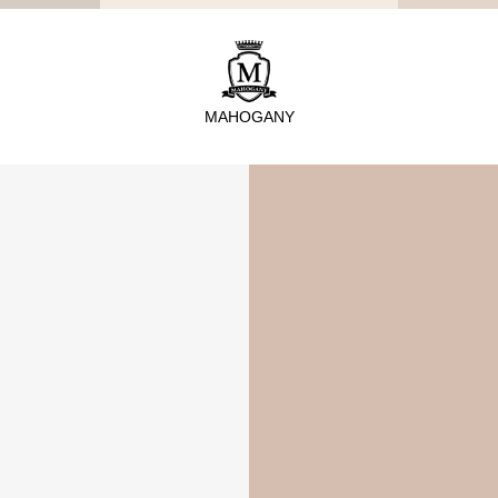
TYPE
從種類找家具
MAHOGANY
沙發
桌子
座椅
櫃體
寢具
精選配件