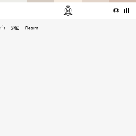
返回
Return
TYPE
從種類找家具
沙發
桌子
座椅
櫃體
寢具
精選配件